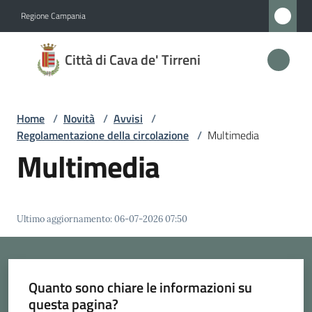
Vai al contenuto
Vai alla navigazione
Vai al footer
Regione Campania
Città
Città di Cava de' Tirreni
di
Cava
de'
Home
/
Novità
/
Avvisi
/
Tirreni
Regolamentazione della circolazione
/
Multimedia
Multimedia
Amministrazione
Ultimo aggiornamento
:
06-07-2026 07:50
Novità
Menu selezionato
Servizi
Quanto sono chiare le informazioni su
questa pagina?
Vivere