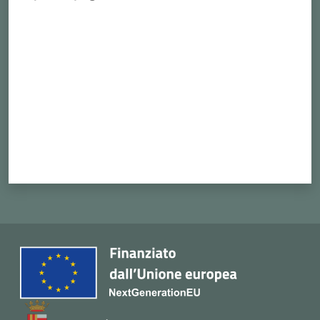
Cava
Valuta da 1 a 5 stelle
de'
Tirreni
Tutti
gli
argomenti...
Seguici
su