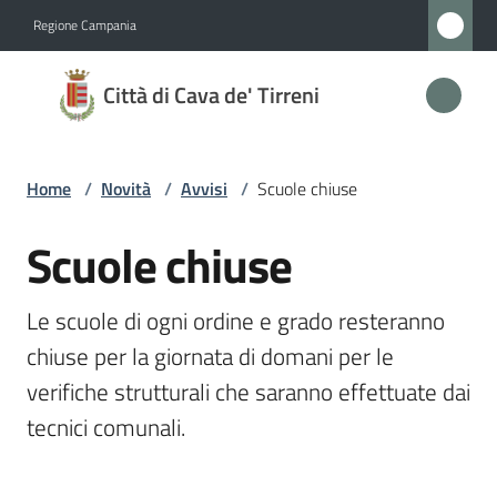
Vai al contenuto
Vai alla navigazione
Vai al footer
Regione Campania
Città
Città di Cava de' Tirreni
di
Cava
de'
Home
/
Novità
/
Avvisi
/
Scuole chiuse
Tirreni
Scuole chiuse
Salta al contenuto
Amministrazione
Le scuole di ogni ordine e grado resteranno 
chiuse per la giornata di domani per le 
Novità
verifiche strutturali che saranno effettuate dai 
Menu selezionato
tecnici comunali.
Servizi
Vivere