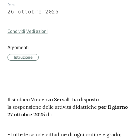
Cava
Data
:
26 ottobre 2025
de'
Tirreni
Condividi
Vedi azioni
Argomenti
Istruzione
Tutti
gli
argomenti...
Contenuto
Il sindaco Vincenzo Servalli ha disposto
Seguici
la sospensione delle attività didattiche
per il giorno
su
27 ottobre 2025
di:
- tutte le scuole cittadine di ogni ordine e grado;