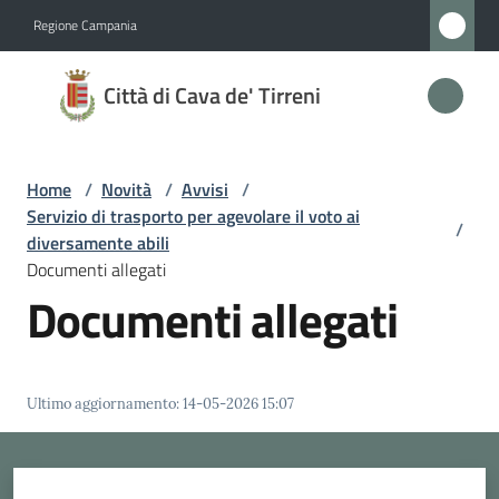
Vai al contenuto
Vai alla navigazione
Vai al footer
Regione Campania
Città
Città di Cava de' Tirreni
di
Cava
de'
Home
/
Novità
/
Avvisi
/
Tirreni
Servizio di trasporto per agevolare il voto ai
/
diversamente abili
Documenti allegati
Documenti allegati
Amministrazione
Novità
Menu selezionato
Ultimo aggiornamento
:
14-05-2026 15:07
Servizi
Menu selezionato
Vivere