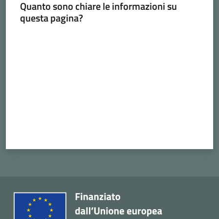
Quanto sono chiare le informazioni su
Cava
questa pagina?
de'
Tirreni
Valuta da 1 a 5 stelle
Tutti
gli
argomenti...
Seguici
su