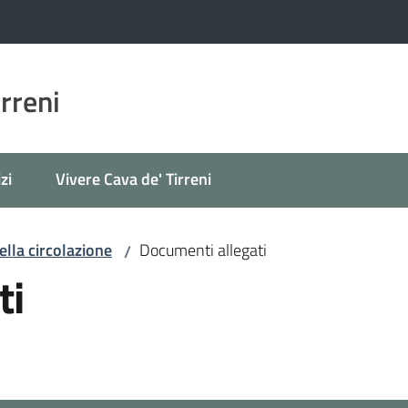
irreni
zi
Vivere Cava de' Tirreni
lla circolazione
Documenti allegati
/
ti