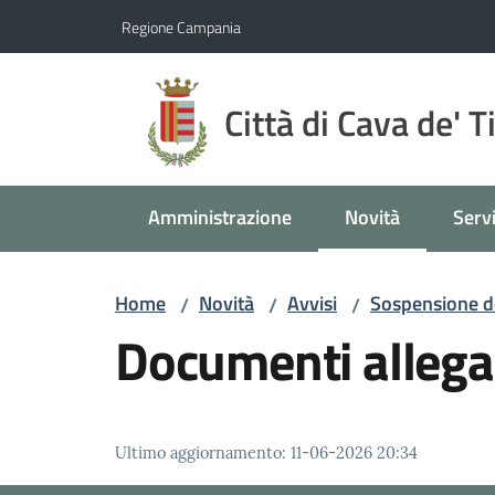
Vai al contenuto
Vai alla navigazione
Vai al footer
Regione Campania
Città di Cava de' T
Amministrazione
Novità
Servi
Menu selezionato
Home
Novità
Avvisi
Sospensione de
/
/
/
Documenti allega
Ultimo aggiornamento
:
11-06-2026 20:34