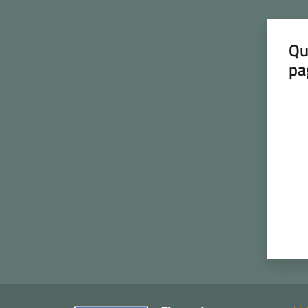
Qu
pa
Valut