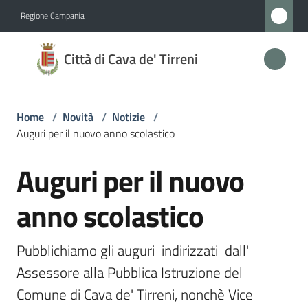
Vai al contenuto
Vai alla navigazione
Vai al footer
Regione Campania
Città
Città di Cava de' Tirreni
di
Cava
de'
Home
/
Novità
/
Notizie
/
Tirreni
Auguri per il nuovo anno scolastico
Auguri per il nuovo
Salta al contenuto
Amministrazione
anno scolastico
Novità
Menu selezionato
Pubblichiamo gli auguri  indirizzati  dall' 
Servizi
Assessore alla Pubblica Istruzione del 
Comune di Cava de' Tirreni, nonchè Vice 
Vivere