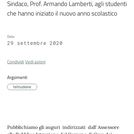
Sindaco, Prof. Armando Lamberti, agli studenti 
Cava
de'
che hanno iniziato il nuovo anno scolastico
Tirreni
Data
:
29 settembre 2020
Tutti
Condividi
Vedi azioni
gli
argomenti...
Argomenti
Istruzione
Seguici
su
Contenuto
Pubblichiamo gli auguri indirizzati dall' Assessore