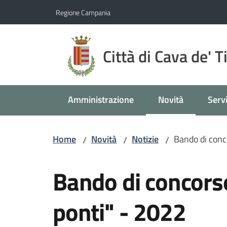
Vai al contenuto
Vai alla navigazione
Vai al footer
Regione Campania
Città di Cava de' T
Amministrazione
Novità
Servi
Menu selezionato
Home
Novità
Notizie
Bando di conc
/
/
/
Salta al contenuto
Bando di concors
ponti" - 2022