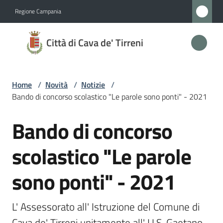
Vai al contenuto
Vai alla navigazione
Vai al footer
Regione Campania
Città
Città di Cava de' Tirreni
di
Cava
de'
Home
/
Novità
/
Notizie
/
Tirreni
Bando di concorso scolastico "Le parole sono ponti" - 2021
Bando di concorso
Salta al contenuto
Amministrazione
scolastico "Le parole
Novità
sono ponti" - 2021
Menu selezionato
Servizi
L' Assessorato all' Istruzione del Comune di 
Vivere
Cava de' Tirreni unitamente all' I.I.S. Gaetano 