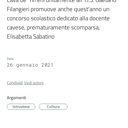
Cava
Filangieri promuove anche quest'anno un 
de'
concorso scolastico dedicato alla docente 
Tirreni
cavese, prematuramente scomparsa, 
Elisabetta Sabatino
Tutti
Data
:
gli
26 gennaio 2021
argomenti...
Condividi
Vedi azioni
Seguici
Argomenti
su
Istruzione
Cultura