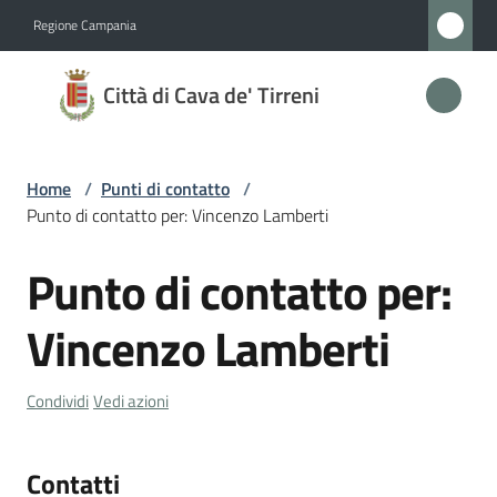
Vai al contenuto
Vai alla navigazione
Vai al footer
Regione Campania
Città
Città di Cava de' Tirreni
di
Cava
de'
Home
/
Punti di contatto
/
Tirreni
Punto di contatto per: Vincenzo Lamberti
Punto di contatto per:
Salta al contenuto
Amministrazione
Vincenzo Lamberti
Novità
Condividi
Vedi azioni
Servizi
Contatti
Vivere