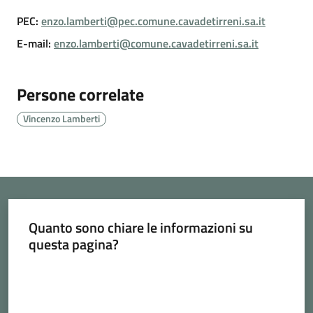
Cava
PEC
:
enzo.lamberti@pec.comune.cavadetirreni.sa.it
de'
E-mail
:
enzo.lamberti@comune.cavadetirreni.sa.it
Tirreni
Persone correlate
Vincenzo Lamberti
Tutti
gli
argomenti...
Quanto sono chiare le informazioni su
Seguici
questa pagina?
su
Valuta da 1 a 5 stelle