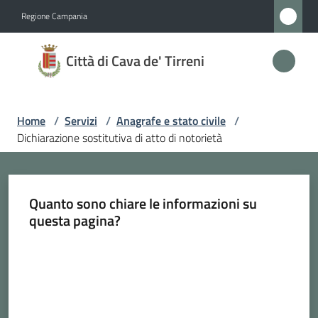
Vai al contenuto
Vai alla navigazione
Vai al footer
Regione Campania
Città
Città di Cava de' Tirreni
di
Cava
de'
Home
/
Servizi
/
Anagrafe e stato civile
/
Tirreni
Dichiarazione sostitutiva di atto di notorietà
Amministrazione
Quanto sono chiare le informazioni su
questa pagina?
Novità
Valuta da 1 a 5 stelle
Servizi
Menu selezionato
Vivere