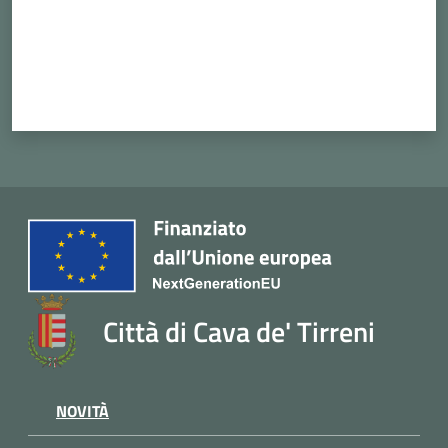
Cava
de'
Tirreni
Tutti
gli
argomenti...
Città di Cava de' Tirreni
Seguici
su
NOVITÀ