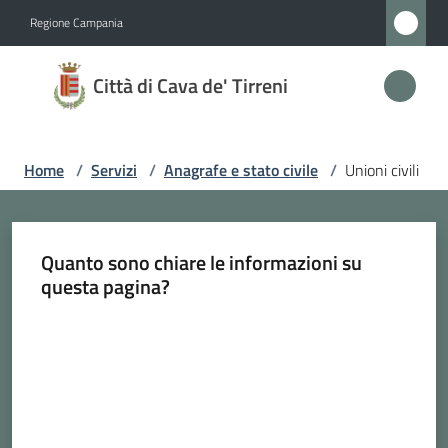
Vai al contenuto
Vai alla navigazione
Vai al footer
Regione Campania
Città
Città di Cava de' Tirreni
di
Cava
de'
Home
/
Servizi
/
Anagrafe e stato civile
/
Unioni civili
Tirreni
Quanto sono chiare le informazioni su
Amministrazione
questa pagina?
Valuta da 1 a 5 stelle
Novità
Servizi
Menu selezionato
Vivere