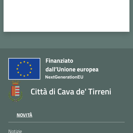
Cava
de'
Tirreni
Tutti
gli
argomenti...
Città di Cava de' Tirreni
Seguici
su
NOVITÀ
Notizie