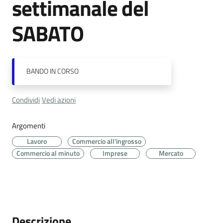
settimanale del
Cava
de'
SABATO
Tirreni
BANDO
IN CORSO
Tutti
Condividi
Vedi azioni
gli
argomenti...
Argomenti
Lavoro
Commercio all'ingrosso
Commercio al minuto
Imprese
Mercato
Seguici
su
Descrizione