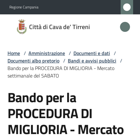
Vai al contenuto
Vai alla navigazione
Vai al footer
Regione Campania
Città
Città di Cava de' Tirreni
di
Cava
de'
Home
/
Amministrazione
/
Documenti e dati
/
Tirreni
Documenti albo pretorio
/
Bandi e avvisi pubblici
/
Bando per la PROCEDURA DI MIGLIORIA - Mercato
settimanale del SABATO
Amministrazione
Bando per la
Salta al contenuto
Menu selezionato
Novità
PROCEDURA DI
Servizi
MIGLIORIA - Mercato
Vivere