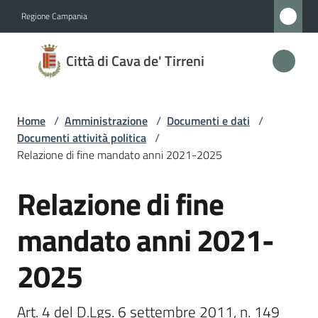
Vai al contenuto
Vai alla navigazione
Vai al footer
Regione Campania
Città
Città di Cava de' Tirreni
di
Cava
de'
Home
/
Amministrazione
/
Documenti e dati
/
Tirreni
Documenti attività politica
/
Relazione di fine mandato anni 2021-2025
Relazione di fine
Salta al contenuto
Amministrazione
Menu selezionato
mandato anni 2021-
Novità
2025
Servizi
Art. 4 del D.Lgs. 6 settembre 2011, n. 149
Vivere