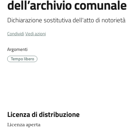
dell’archivio comunale
Cava
de'
Dichiarazione sostitutiva dell'atto di notorietà
Tirreni
Condividi
Vedi azioni
Argomenti
Tutti
Tempo libero
gli
argomenti...
Seguici
su
Descrizione
Licenza di distribuzione
Licenza aperta