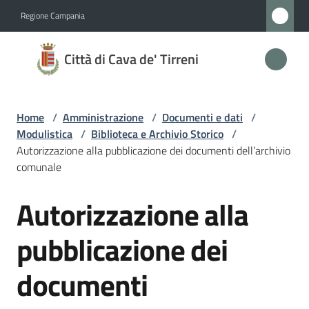
Vai al contenuto
Vai alla navigazione
Vai al footer
Regione Campania
Città
Città di Cava de' Tirreni
di
Cava
de'
Home
/
Amministrazione
/
Documenti e dati
/
Tirreni
Modulistica
/
Biblioteca e Archivio Storico
/
Autorizzazione alla pubblicazione dei documenti dell’archivio
comunale
Amministrazione
Autorizzazione alla
Salta al contenuto
Menu selezionato
Novità
pubblicazione dei
Servizi
documenti
Vivere