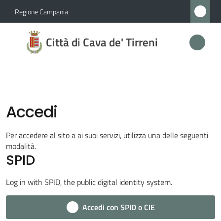
Vai al contenuto
Vai alla navigazione
Vai al footer
Regione Campania
Città
Città di Cava de' Tirreni
di
Cava
de'
Tirreni
Accedi
Per accedere al sito a ai suoi servizi, utilizza una delle seguenti
Amministrazione
modalità.
SPID
Novità
Log in with SPID, the public digital identity system.
Servizi
Accedi con SPID o CIE