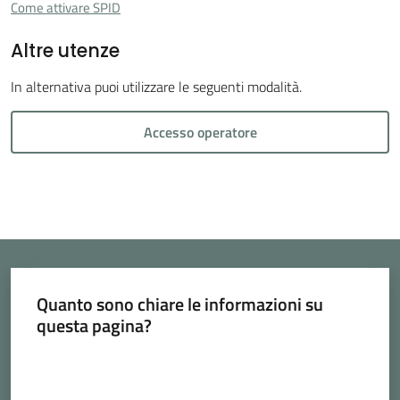
Vivere
Come attivare SPID
Cava
Altre utenze
de'
Tirreni
In alternativa puoi utilizzare le seguenti modalità.
Accesso operatore
Tutti
gli
argomenti...
Menu selezionato
Quanto sono chiare le informazioni su
Seguici
questa pagina?
su
Valuta da 1 a 5 stelle