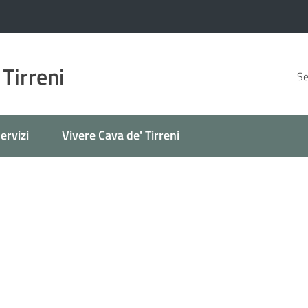
 Tirreni
Se
ervizi
Vivere Cava de' Tirreni