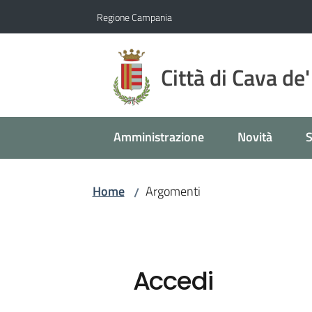
Vai al contenuto
Vai alla navigazione
Vai al footer
Regione Campania
Città di Cava de'
Amministrazione
Novità
S
Home
Argomenti
/
Accedi