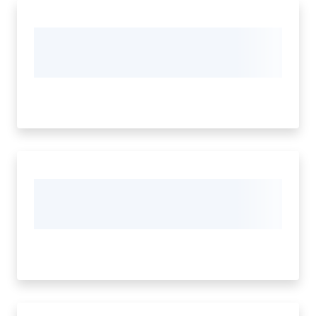
Cava
de'
Tirreni
Tutti
gli
argomenti...
Menu selezionato
Seguici
su