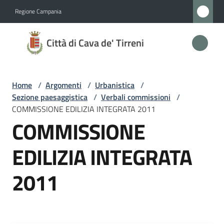
Vai al contenuto
Vai alla navigazione
Vai al footer
Regione Campania
Città
Città di Cava de' Tirreni
di
Cava
de'
Home
/
Argomenti
/
Urbanistica
/
Tirreni
Sezione paesaggistica
/
Verbali commissioni
/
COMMISSIONE EDILIZIA INTEGRATA 2011
COMMISSIONE
Amministrazione
EDILIZIA INTEGRATA
Novità
2011
Servizi
Vivere