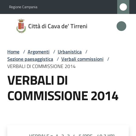
Vai al contenuto
Vai alla navigazione
Vai al footer
Regione Campania
Città
Città di Cava de' Tirreni
di
Cava
de'
Home
/
Argomenti
/
Urbanistica
/
Tirreni
Sezione paesaggistica
/
Verbali commissioni
/
VERBALI DI COMMISSIONE 2014
VERBALI DI
Amministrazione
COMMISSIONE 2014
Novità
Servizi
Vivere