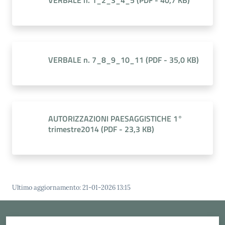
VERBALE n. 1_2_3_4_5
(
PDF
-
40,7 KB
)
Cava
de'
Tirreni
VERBALE n. 7_8_9_10_11
(
PDF
-
35,0 KB
)
Tutti
gli
AUTORIZZAZIONI PAESAGGISTICHE 1°
argomenti...
trimestre2014
(
PDF
-
23,3 KB
)
Menu selezionato
Seguici
su
Ultimo aggiornamento
:
21-01-2026 13:15