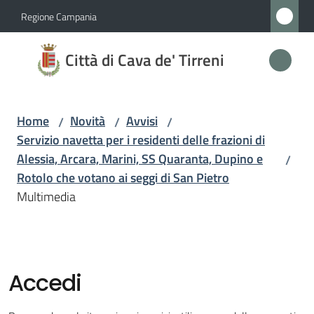
Vai al contenuto
Vai alla navigazione
Vai al footer
Regione Campania
Città
Città di Cava de' Tirreni
di
Cava
de'
Home
Novità
Avvisi
/
/
/
Tirreni
Servizio navetta per i residenti delle frazioni di
Alessia, Arcara, Marini, SS Quaranta, Dupino e
/
Rotolo che votano ai seggi di San Pietro
Amministrazione
Multimedia
Novità
Menu selezionato
Servizi
Accedi
Menu selezionato