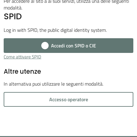
Vivere
Per accedere al sito a ai suoi servizi, utilizza una delle seguenti
modalità.
Cava
SPID
de'
Tirreni
Log in with SPID, the public digital identity system.
Accedi con SPID o CIE
Come attivare SPID
Tutti
Altre utenze
gli
argomenti...
In alternativa puoi utilizzare le seguenti modalità.
Accesso operatore
Seguici
su