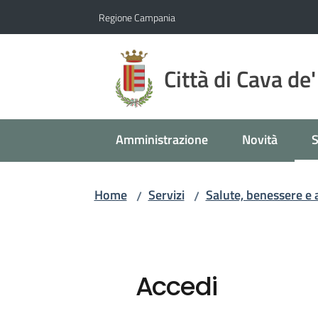
Vai al contenuto
Vai alla navigazione
Vai al footer
Regione Campania
Città di Cava de'
Amministrazione
Novità
S
M
Home
Servizi
Salute, benessere e 
/
/
Accedi