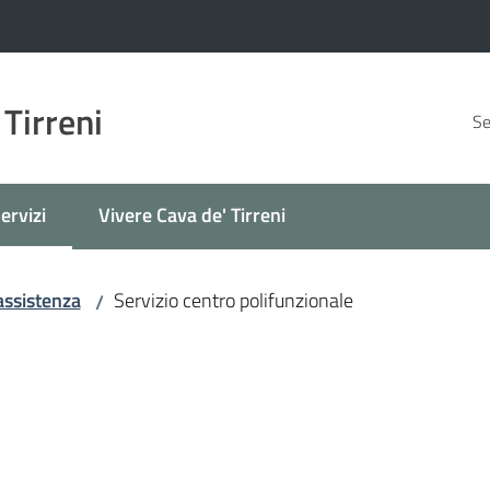
 Tirreni
Se
ervizi
Vivere Cava de' Tirreni
enu selezionato
assistenza
Servizio centro polifunzionale
/