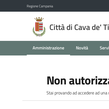
Vai al contenuto
Vai alla navigazione
Vai al footer
Regione Campania
Città di Cava de' T
Amministrazione
Novità
Servi
Menu selezionato
Non autorizz
Stai provando ad accedere ad una ri