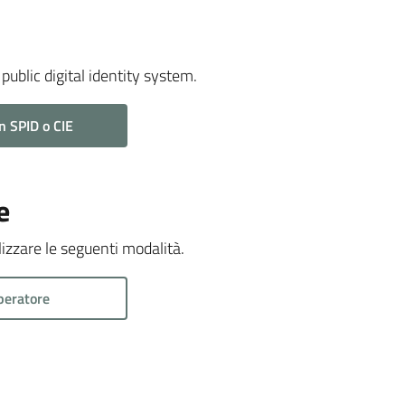
public digital identity system.
n SPID o CIE
e
ilizzare le seguenti modalità.
peratore