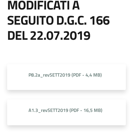
MODIFICATI A
Cava
de'
SEGUITO D.G.C. 166
Tirreni
DEL 22.07.2019
Tutti
gli
argomenti...
P8.2a_revSETT2019
(
PDF
-
4,4 MB
)
Menu selezionato
Seguici
su
A1.3_revSETT2019
(
PDF
-
16,5 MB
)