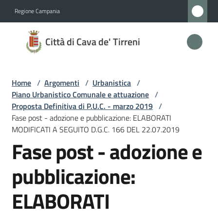
Vai al contenuto
Vai alla navigazione
Vai al footer
Regione Campania
Città
Città di Cava de' Tirreni
di
Cava
de'
Home
/
Argomenti
/
Urbanistica
/
Tirreni
Piano Urbanistico Comunale e attuazione
/
Proposta Definitiva di P.U.C. - marzo 2019
/
Fase post - adozione e pubblicazione: ELABORATI
MODIFICATI A SEGUITO D.G.C. 166 DEL 22.07.2019
Amministrazione
Fase post - adozione e
Novità
pubblicazione:
Servizi
ELABORATI
Vivere