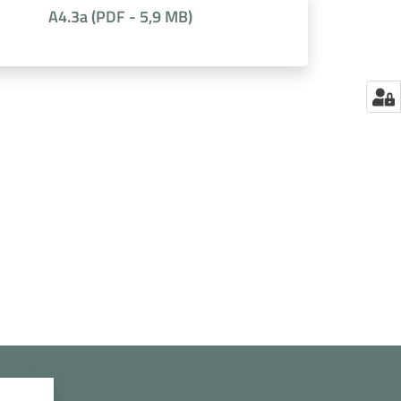
A4.3a
(
PDF
-
5,9 MB
)
a