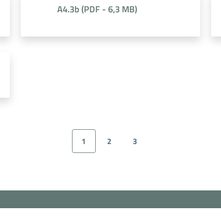
A4.3b
(
PDF
-
6,3 MB
)
1
2
3
Pagina precedente
Pagina
Pagina
Pagina
Pagina successiv