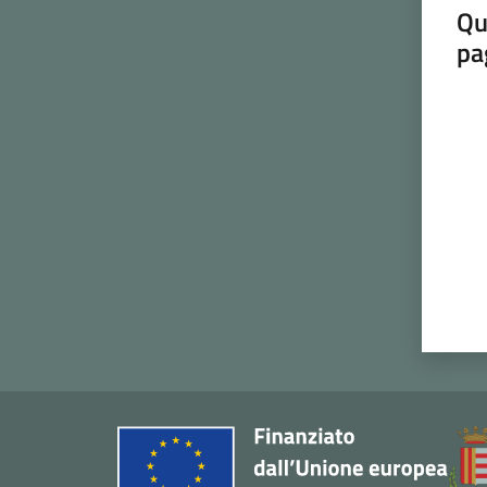
Qu
pa
Valut