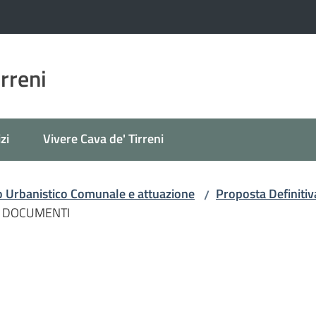
irreni
zi
Vivere Cava de' Tirreni
o Urbanistico Comunale e attuazione
Proposta Definitiv
/
DOCUMENTI