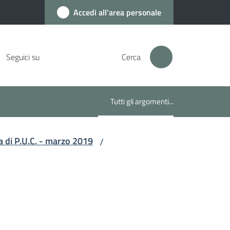
Accedi all'area personale
Seguici su
Cerca
Tutti gli argomenti...
Menu selezionato
a di P.U.C. - marzo 2019
/