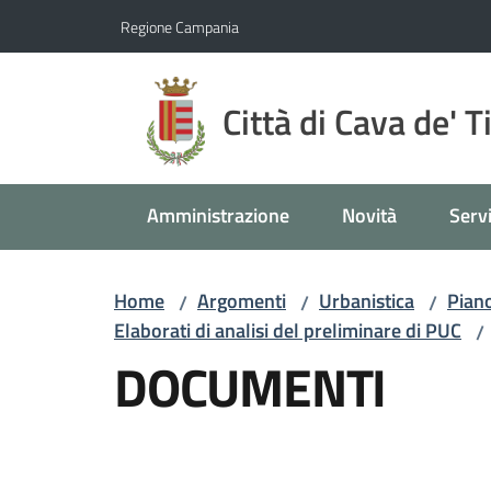
Vai al contenuto
Vai alla navigazione
Vai al footer
Regione Campania
Città di Cava de' T
Amministrazione
Novità
Servi
Home
Argomenti
Urbanistica
Pian
/
/
/
Elaborati di analisi del preliminare di PUC
/
DOCUMENTI